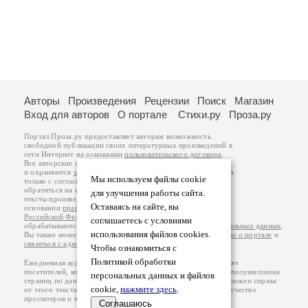
Авторы
Произведения
Рецензии
Поиск
Магазин
Вход для авторов
О портале
Стихи.ру
Проза.ру
Портал Проза.ру предоставляет авторам возможность
свободной публикации своих литературных произведений в
сети Интернет на основании
пользовательского договора
.
Все авторские права на произведения принадлежат авторам
и охраняются
законом
. Перепечатка произведений возможна
Мы используем файлы cookie
только с согласия его автора, к которому вы можете
обратиться на его авторской странице. Ответственность за
для улучшения работы сайта.
тексты произведений авторы несут самостоятельно на
Оставаясь на сайте, вы
основании
правил публикации
и
законодательства
Российской Федерации
. Данные пользователей
соглашаетесь с условиями
обрабатываются на основании
Политики обработки персональных данных
.
использования файлов cookies.
Вы также можете посмотреть более подробную
информацию о портале
и
связаться с администрацией
.
Чтобы ознакомиться с
Политикой обработки
Ежедневная аудитория портала Проза.ру – порядка 100 тысяч
посетителей, которые в общей сумме просматривают более полумиллиона
персональных данных и файлов
страниц по данным счетчика посещаемости, который расположен справа
cookie,
нажмите здесь
.
от этого текста. В каждой графе указано по две цифры: количество
просмотров и количество посетителей.
Соглашаюсь