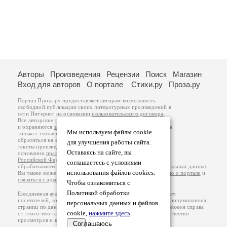
Авторы
Произведения
Рецензии
Поиск
Магазин
Вход для авторов
О портале
Стихи.ру
Проза.ру
Портал Проза.ру предоставляет авторам возможность
свободной публикации своих литературных произведений в
сети Интернет на основании
пользовательского договора
.
Все авторские права на произведения принадлежат авторам
и охраняются
законом
. Перепечатка произведений возможна
Мы используем файлы cookie
только с согласия его автора, к которому вы можете
обратиться на его авторской странице. Ответственность за
для улучшения работы сайта.
тексты произведений авторы несут самостоятельно на
Оставаясь на сайте, вы
основании
правил публикации
и
законодательства
Российской Федерации
. Данные пользователей
соглашаетесь с условиями
обрабатываются на основании
Политики обработки персональных данных
.
использования файлов cookies.
Вы также можете посмотреть более подробную
информацию о портале
и
связаться с администрацией
.
Чтобы ознакомиться с
Политикой обработки
Ежедневная аудитория портала Проза.ру – порядка 100 тысяч
посетителей, которые в общей сумме просматривают более полумиллиона
персональных данных и файлов
страниц по данным счетчика посещаемости, который расположен справа
cookie,
нажмите здесь
.
от этого текста. В каждой графе указано по две цифры: количество
просмотров и количество посетителей.
Соглашаюсь