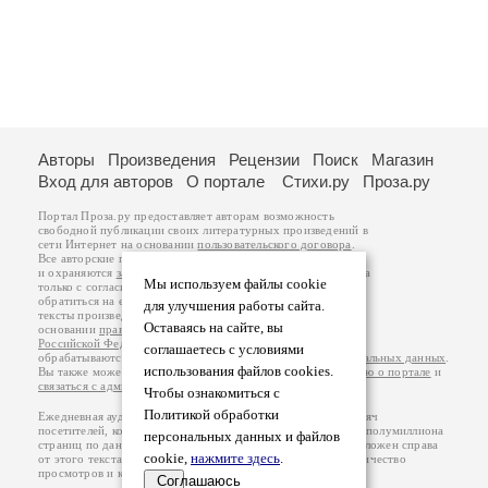
Авторы
Произведения
Рецензии
Поиск
Магазин
Вход для авторов
О портале
Стихи.ру
Проза.ру
Портал Проза.ру предоставляет авторам возможность
свободной публикации своих литературных произведений в
сети Интернет на основании
пользовательского договора
.
Все авторские права на произведения принадлежат авторам
и охраняются
законом
. Перепечатка произведений возможна
Мы используем файлы cookie
только с согласия его автора, к которому вы можете
обратиться на его авторской странице. Ответственность за
для улучшения работы сайта.
тексты произведений авторы несут самостоятельно на
Оставаясь на сайте, вы
основании
правил публикации
и
законодательства
Российской Федерации
. Данные пользователей
соглашаетесь с условиями
обрабатываются на основании
Политики обработки персональных данных
.
использования файлов cookies.
Вы также можете посмотреть более подробную
информацию о портале
и
связаться с администрацией
.
Чтобы ознакомиться с
Политикой обработки
Ежедневная аудитория портала Проза.ру – порядка 100 тысяч
посетителей, которые в общей сумме просматривают более полумиллиона
персональных данных и файлов
страниц по данным счетчика посещаемости, который расположен справа
cookie,
нажмите здесь
.
от этого текста. В каждой графе указано по две цифры: количество
просмотров и количество посетителей.
Соглашаюсь