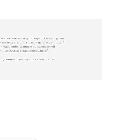
льзовательского договора
. Все авторские
у вы можете обратиться на его авторской
й Федерации
. Данные пользователей
е
и
связаться с администрацией
.
по данным счетчика посещаемости,