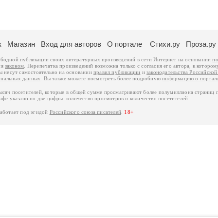
к
Магазин
Вход для авторов
О портале
Стихи.ру
Проза.ру
ободной публикации своих литературных произведений в сети Интернет на основании
по
ся
законом
. Перепечатка произведений возможна только с согласия его автора, к котором
ры несут самостоятельно на основании
правил публикации
и
законодательства Российско
ональных данных
. Вы также можете посмотреть более подробную
информацию о портал
тысяч посетителей, которые в общей сумме просматривают более полумиллиона страниц 
афе указано по две цифры: количество просмотров и количество посетителей.
работает под эгидой
Российского союза писателей
.
18+