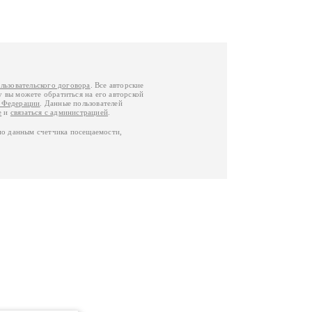
льзовательского договора
. Все авторские
у вы можете обратиться на его авторской
й Федерации
. Данные пользователей
е
и
связаться с администрацией
.
по данным счетчика посещаемости,