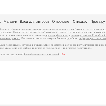
к
Магазин
Вход для авторов
О портале
Стихи.ру
Проза.ру
ободной публикации своих литературных произведений в сети Интернет на основании
по
ся
законом
. Перепечатка произведений возможна только с согласия его автора, к котором
ры несут самостоятельно на основании
правил публикации
и
законодательства Российско
ональных данных
. Вы также можете посмотреть более подробную
информацию о портал
тысяч посетителей, которые в общей сумме просматривают более полумиллиона страниц 
афе указано по две цифры: количество просмотров и количество посетителей.
работает под эгидой
Российского союза писателей
.
18+