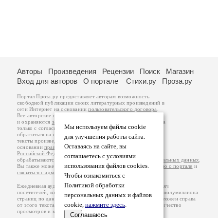
Авторы
Произведения
Рецензии
Поиск
Магазин
Вход для авторов
О портале
Стихи.ру
Проза.ру
Портал Проза.ру предоставляет авторам возможность
свободной публикации своих литературных произведений в
сети Интернет на основании
пользовательского договора
.
Все авторские права на произведения принадлежат авторам
и охраняются
законом
. Перепечатка произведений возможна
Мы используем файлы cookie
только с согласия его автора, к которому вы можете
обратиться на его авторской странице. Ответственность за
для улучшения работы сайта.
тексты произведений авторы несут самостоятельно на
Оставаясь на сайте, вы
основании
правил публикации
и
законодательства
Российской Федерации
. Данные пользователей
соглашаетесь с условиями
обрабатываются на основании
Политики обработки персональных данных
.
использования файлов cookies.
Вы также можете посмотреть более подробную
информацию о портале
и
связаться с администрацией
.
Чтобы ознакомиться с
Политикой обработки
Ежедневная аудитория портала Проза.ру – порядка 100 тысяч
посетителей, которые в общей сумме просматривают более полумиллиона
персональных данных и файлов
страниц по данным счетчика посещаемости, который расположен справа
cookie,
нажмите здесь
.
от этого текста. В каждой графе указано по две цифры: количество
просмотров и количество посетителей.
Соглашаюсь