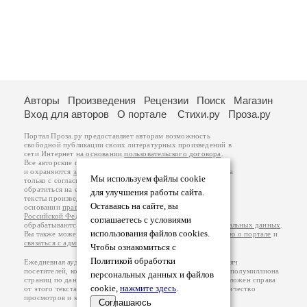
Авторы
Произведения
Рецензии
Поиск
Магазин
Вход для авторов
О портале
Стихи.ру
Проза.ру
Портал Проза.ру предоставляет авторам возможность
свободной публикации своих литературных произведений в
сети Интернет на основании
пользовательского договора
.
Все авторские права на произведения принадлежат авторам
и охраняются
законом
. Перепечатка произведений возможна
Мы используем файлы cookie
только с согласия его автора, к которому вы можете
обратиться на его авторской странице. Ответственность за
для улучшения работы сайта.
тексты произведений авторы несут самостоятельно на
Оставаясь на сайте, вы
основании
правил публикации
и
законодательства
Российской Федерации
. Данные пользователей
соглашаетесь с условиями
обрабатываются на основании
Политики обработки персональных данных
.
использования файлов cookies.
Вы также можете посмотреть более подробную
информацию о портале
и
связаться с администрацией
.
Чтобы ознакомиться с
Политикой обработки
Ежедневная аудитория портала Проза.ру – порядка 100 тысяч
посетителей, которые в общей сумме просматривают более полумиллиона
персональных данных и файлов
страниц по данным счетчика посещаемости, который расположен справа
cookie,
нажмите здесь
.
от этого текста. В каждой графе указано по две цифры: количество
просмотров и количество посетителей.
Соглашаюсь