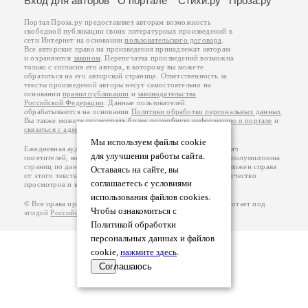
Вход для авторов
О портале
Стихи.ру
Проза.ру
Портал Проза.ру предоставляет авторам возможность
свободной публикации своих литературных произведений в
сети Интернет на основании
пользовательского договора
.
Все авторские права на произведения принадлежат авторам
и охраняются
законом
. Перепечатка произведений возможна
только с согласия его автора, к которому вы можете
обратиться на его авторской странице. Ответственность за
тексты произведений авторы несут самостоятельно на
основании
правил публикации
и
законодательства
Российской Федерации
. Данные пользователей
обрабатываются на основании
Политики обработки персональных данных
.
Вы также можете посмотреть более подробную
информацию о портале
и
связаться с администрацией
.
Мы используем файлы cookie
Ежедневная аудитория портала Проза.ру – порядка 100 тысяч
для улучшения работы сайта.
посетителей, которые в общей сумме просматривают более полумиллиона
страниц по данным счетчика посещаемости, который расположен справа
Оставаясь на сайте, вы
от этого текста. В каждой графе указано по две цифры: количество
соглашаетесь с условиями
просмотров и количество посетителей.
использования файлов cookies.
© Все права принадлежат авторам, 2000-2026. Портал работает под
Чтобы ознакомиться с
эгидой
Российского союза писателей
.
18+
Политикой обработки
персональных данных и файлов
cookie,
нажмите здесь
.
Соглашаюсь