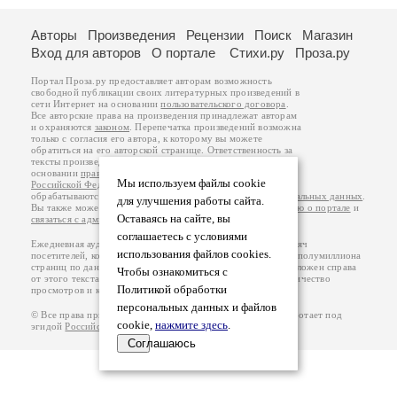
Авторы
Произведения
Рецензии
Поиск
Магазин
Вход для авторов
О портале
Стихи.ру
Проза.ру
Портал Проза.ру предоставляет авторам возможность
свободной публикации своих литературных произведений в
сети Интернет на основании
пользовательского договора
.
Все авторские права на произведения принадлежат авторам
и охраняются
законом
. Перепечатка произведений возможна
только с согласия его автора, к которому вы можете
обратиться на его авторской странице. Ответственность за
тексты произведений авторы несут самостоятельно на
основании
правил публикации
и
законодательства
Мы используем файлы cookie
Российской Федерации
. Данные пользователей
обрабатываются на основании
Политики обработки персональных данных
.
для улучшения работы сайта.
Вы также можете посмотреть более подробную
информацию о портале
и
Оставаясь на сайте, вы
связаться с администрацией
.
соглашаетесь с условиями
Ежедневная аудитория портала Проза.ру – порядка 100 тысяч
использования файлов cookies.
посетителей, которые в общей сумме просматривают более полумиллиона
страниц по данным счетчика посещаемости, который расположен справа
Чтобы ознакомиться с
от этого текста. В каждой графе указано по две цифры: количество
Политикой обработки
просмотров и количество посетителей.
персональных данных и файлов
© Все права принадлежат авторам, 2000-2026. Портал работает под
cookie,
нажмите здесь
.
эгидой
Российского союза писателей
.
18+
Соглашаюсь