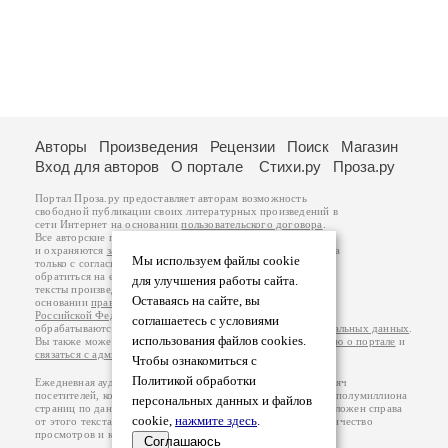
Авторы
Произведения
Рецензии
Поиск
Магазин
Вход для авторов
О портале
Стихи.ру
Проза.ру
Портал Проза.ру предоставляет авторам возможность
свободной публикации своих литературных произведений в
сети Интернет на основании
пользовательского договора
.
Все авторские права на произведения принадлежат авторам
и охраняются
законом
. Перепечатка произведений возможна
Мы используем файлы cookie
только с согласия его автора, к которому вы можете
обратиться на его авторской странице. Ответственность за
для улучшения работы сайта.
тексты произведений авторы несут самостоятельно на
Оставаясь на сайте, вы
основании
правил публикации
и
законодательства
Российской Федерации
. Данные пользователей
соглашаетесь с условиями
обрабатываются на основании
Политики обработки персональных данных
.
использования файлов cookies.
Вы также можете посмотреть более подробную
информацию о портале
и
связаться с администрацией
.
Чтобы ознакомиться с
Политикой обработки
Ежедневная аудитория портала Проза.ру – порядка 100 тысяч
посетителей, которые в общей сумме просматривают более полумиллиона
персональных данных и файлов
страниц по данным счетчика посещаемости, который расположен справа
cookie,
нажмите здесь
.
от этого текста. В каждой графе указано по две цифры: количество
просмотров и количество посетителей.
Соглашаюсь