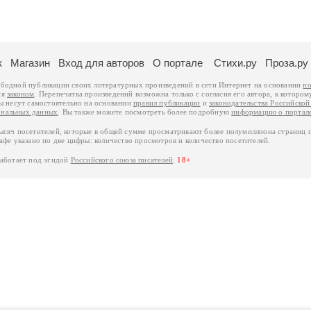
к
Магазин
Вход для авторов
О портале
Стихи.ру
Проза.ру
ободной публикации своих литературных произведений в сети Интернет на основании
по
ся
законом
. Перепечатка произведений возможна только с согласия его автора, к котором
ры несут самостоятельно на основании
правил публикации
и
законодательства Российско
ональных данных
. Вы также можете посмотреть более подробную
информацию о портал
тысяч посетителей, которые в общей сумме просматривают более полумиллиона страниц 
афе указано по две цифры: количество просмотров и количество посетителей.
работает под эгидой
Российского союза писателей
.
18+