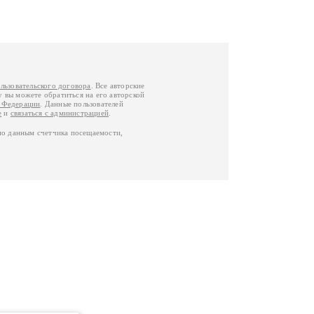
льзовательского договора
. Все авторские
у вы можете обратиться на его авторской
й Федерации
. Данные пользователей
е
и
связаться с администрацией
.
по данным счетчика посещаемости,