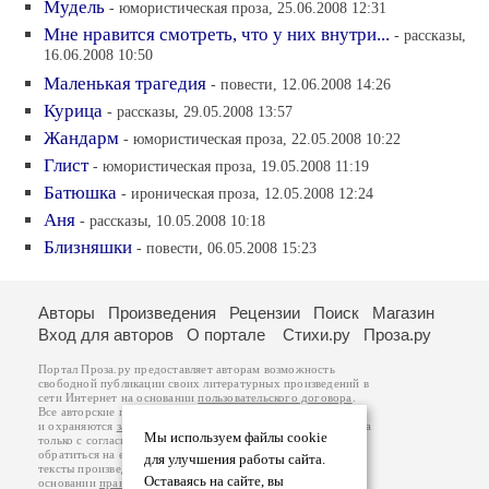
Мудель
- юмористическая проза, 25.06.2008 12:31
Мне нравится смотреть, что у них внутри...
- рассказы,
16.06.2008 10:50
Маленькая трагедия
- повести, 12.06.2008 14:26
Курица
- рассказы, 29.05.2008 13:57
Жандарм
- юмористическая проза, 22.05.2008 10:22
Глист
- юмористическая проза, 19.05.2008 11:19
Батюшка
- ироническая проза, 12.05.2008 12:24
Аня
- рассказы, 10.05.2008 10:18
Близняшки
- повести, 06.05.2008 15:23
Авторы
Произведения
Рецензии
Поиск
Магазин
Вход для авторов
О портале
Стихи.ру
Проза.ру
Портал Проза.ру предоставляет авторам возможность
свободной публикации своих литературных произведений в
сети Интернет на основании
пользовательского договора
.
Все авторские права на произведения принадлежат авторам
и охраняются
законом
. Перепечатка произведений возможна
Мы используем файлы cookie
только с согласия его автора, к которому вы можете
обратиться на его авторской странице. Ответственность за
для улучшения работы сайта.
тексты произведений авторы несут самостоятельно на
Оставаясь на сайте, вы
основании
правил публикации
и
законодательства