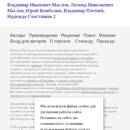
Владимир Иванович Маслов
,
Леонид Николаевич
Маслов
,
Юрий Комболин
,
Владимир Плетнёв
,
Надежда Счастливая 2
Авторы
Произведения
Рецензии
Поиск
Магазин
Вход для авторов
О портале
Стихи.ру
Проза.ру
Портал Проза.ру предоставляет авторам возможность
свободной публикации своих литературных произведений в
сети Интернет на основании
пользовательского договора
.
Все авторские права на произведения принадлежат авторам
и охраняются
законом
. Перепечатка произведений возможна
только с согласия его автора, к которому вы можете
обратиться на его авторской странице. Ответственность за
тексты произведений авторы несут самостоятельно на
основании
правил публикации
и
законодательства
Российской Федерации
. Данные пользователей
обрабатываются на основании
Политики обработки персональных данных
.
Вы также можете посмотреть более подробную
информацию о портале
и
связаться с администрацией
.
Ежедневная аудитория портала Проза.ру – порядка 100 тысяч
Мы используем файлы cookie для
посетителей, которые в общей сумме просматривают более полумиллиона
страниц по данным счетчика посещаемости, который расположен справа
улучшения работы сайта.
от этого текста. В каждой графе указано по две цифры: количество
Оставаясь на сайте, вы
просмотров и количество посетителей.
соглашаетесь с условиями
© Все права принадлежат авторам, 2000-2026. Портал работает под
использования файлов cookies.