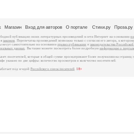
к
Магазин
Вход для авторов
О портале
Стихи.ру
Проза.ру
ободной публикации своих литературных произведений в сети Интернет на основании
по
ся
законом
. Перепечатка произведений возможна только с согласия его автора, к котором
ры несут самостоятельно на основании
правил публикации
и
законодательства Российско
ональных данных
. Вы также можете посмотреть более подробную
информацию о портал
тысяч посетителей, которые в общей сумме просматривают более полумиллиона страниц 
афе указано по две цифры: количество просмотров и количество посетителей.
работает под эгидой
Российского союза писателей
.
18+