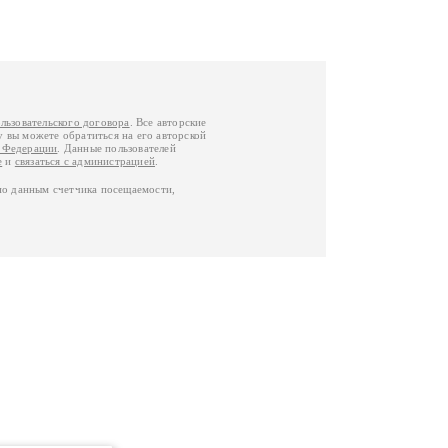
льзовательского договора
. Все авторские
у вы можете обратиться на его авторской
й Федерации
. Данные пользователей
е
и
связаться с администрацией
.
по данным счетчика посещаемости,