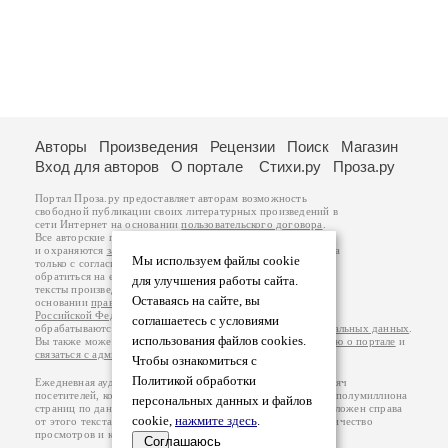
Авторы
Произведения
Рецензии
Поиск
Магазин
Вход для авторов
О портале
Стихи.ру
Проза.ру
Портал Проза.ру предоставляет авторам возможность
свободной публикации своих литературных произведений в
сети Интернет на основании
пользовательского договора
.
Все авторские права на произведения принадлежат авторам
и охраняются
законом
. Перепечатка произведений возможна
Мы используем файлы cookie
только с согласия его автора, к которому вы можете
обратиться на его авторской странице. Ответственность за
для улучшения работы сайта.
тексты произведений авторы несут самостоятельно на
Оставаясь на сайте, вы
основании
правил публикации
и
законодательства
Российской Федерации
. Данные пользователей
соглашаетесь с условиями
обрабатываются на основании
Политики обработки персональных данных
.
использования файлов cookies.
Вы также можете посмотреть более подробную
информацию о портале
и
связаться с администрацией
.
Чтобы ознакомиться с
Политикой обработки
Ежедневная аудитория портала Проза.ру – порядка 100 тысяч
посетителей, которые в общей сумме просматривают более полумиллиона
персональных данных и файлов
страниц по данным счетчика посещаемости, который расположен справа
cookie,
нажмите здесь
.
от этого текста. В каждой графе указано по две цифры: количество
просмотров и количество посетителей.
Соглашаюсь