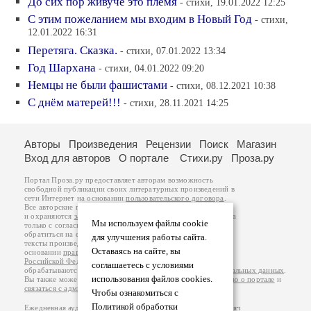
До сих пор живуче это племя
- стихи, 19.01.2022 12:25
С этим пожеланием мы входим в Новый Год
- стихи,
12.01.2022 16:31
Перетяга. Сказка.
- стихи, 07.01.2022 13:34
Год Шархана
- стихи, 04.01.2022 09:20
Немцы не были фашистами
- стихи, 08.12.2021 10:38
С днём матерей!!!
- стихи, 28.11.2021 14:25
Авторы
Произведения
Рецензии
Поиск
Магазин
Вход для авторов
О портале
Стихи.ру
Проза.ру
Портал Проза.ру предоставляет авторам возможность
свободной публикации своих литературных произведений в
сети Интернет на основании
пользовательского договора
.
Все авторские права на произведения принадлежат авторам
и охраняются
законом
. Перепечатка произведений возможна
Мы используем файлы cookie
только с согласия его автора, к которому вы можете
обратиться на его авторской странице. Ответственность за
для улучшения работы сайта.
тексты произведений авторы несут самостоятельно на
Оставаясь на сайте, вы
основании
правил публикации
и
законодательства
Российской Федерации
. Данные пользователей
соглашаетесь с условиями
обрабатываются на основании
Политики обработки персональных данных
.
использования файлов cookies.
Вы также можете посмотреть более подробную
информацию о портале
и
связаться с администрацией
.
Чтобы ознакомиться с
Политикой обработки
Ежедневная аудитория портала Проза.ру – порядка 100 тысяч