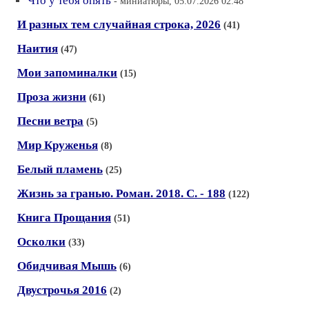
Что у тебя опять
- миниатюры, 05.07.2026 02:48
И разных тем случайная строка, 2026
(41)
Наития
(47)
Мои запоминалки
(15)
Проза жизни
(61)
Песни ветра
(5)
Мир Круженья
(8)
Белый пламень
(25)
Жизнь за гранью. Роман. 2018. С. - 188
(122)
Книга Прощания
(51)
Осколки
(33)
Обидчивая Мышь
(6)
Двустрочья 2016
(2)