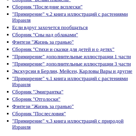
Сборник "Последние всплески"
"Примирение" ч.2 книга иллюстраций с растениями
Израиля
Если вдруг захочется пообщаться
Сборник "Сны над облаками"
Фэнтези "Жизнь за гранью"
Сборник "Стихи и сказки для детей и о детях"
"Примирение" дополнительные иллюстрации 1 части
"Примирение" дополнительные иллюстрации 3 части
Экскурсии в Берлин, Мейсен, Карловы Вары и другие
"Примирение" ч.1 книга иллюстраций с растениями
Израиля
Сборник "Эмигрантка"
Сборник "Отголоски"
Фэнтези "Жизнь за гранью"
Сборник "Послесловия"
"Примирение" ч.3 книга иллюстраций с природой
Израиля