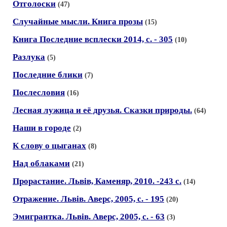
Отголоски
(47)
Случайные мысли. Книга прозы
(15)
Книга Последние всплески 2014, с. - 305
(10)
Разлука
(5)
Последние блики
(7)
Послесловия
(16)
Лесная лужица и её друзья. Сказки природы.
(64)
Наши в городе
(2)
К слову о цыганах
(8)
Над облаками
(21)
Прорастание. Львiв, Каменяр, 2010. -243 с.
(14)
Отражение. Львiв. Аверс, 2005, с. - 195
(20)
Эмигрантка. Львiв. Аверс, 2005, с. - 63
(3)