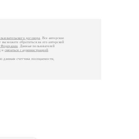
льзовательского договора
. Все авторские
у вы можете обратиться на его авторской
й Федерации
. Данные пользователей
е
и
связаться с администрацией
.
по данным счетчика посещаемости,