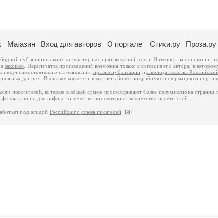
к
Магазин
Вход для авторов
О портале
Стихи.ру
Проза.ру
ободной публикации своих литературных произведений в сети Интернет на основании
по
ся
законом
. Перепечатка произведений возможна только с согласия его автора, к котором
ры несут самостоятельно на основании
правил публикации
и
законодательства Российско
ональных данных
. Вы также можете посмотреть более подробную
информацию о портал
тысяч посетителей, которые в общей сумме просматривают более полумиллиона страниц 
афе указано по две цифры: количество просмотров и количество посетителей.
работает под эгидой
Российского союза писателей
.
18+