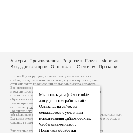
Авторы
Произведения
Рецензии
Поиск
Магазин
Вход для авторов
О портале
Стихи.ру
Проза.ру
Портал Проза.ру предоставляет авторам возможность
свободной публикации своих литературных произведений в
сети Интернет на основании
пользовательского договора
.
Все авторские права на произведения принадлежат авторам
и охраняются
законом
. Перепечатка произведений возможна
Мы используем файлы cookie
только с согласия его автора, к которому вы можете
обратиться на его авторской странице. Ответственность за
для улучшения работы сайта.
тексты произведений авторы несут самостоятельно на
Оставаясь на сайте, вы
основании
правил публикации
и
законодательства
Российской Федерации
. Данные пользователей
соглашаетесь с условиями
обрабатываются на основании
Политики обработки персональных данных
.
использования файлов cookies.
Вы также можете посмотреть более подробную
информацию о портале
и
связаться с администрацией
.
Чтобы ознакомиться с
Политикой обработки
Ежедневная аудитория портала Проза.ру – порядка 100 тысяч