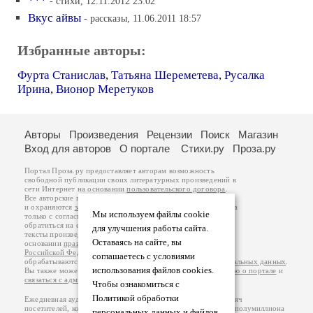
***
- стихи, 12.11.2012 23:02
Вкус айвы
- рассказы, 11.06.2011 18:57
Избранные авторы:
Фурта Станислав
,
Татьяна Шереметева
,
Русалка
Ирина
,
Вионор Меретуков
Авторы
Произведения
Рецензии
Поиск
Магазин
Вход для авторов
О портале
Стихи.ру
Проза.ру
Портал Проза.ру предоставляет авторам возможность
свободной публикации своих литературных произведений в
сети Интернет на основании
пользовательского договора
.
Все авторские права на произведения принадлежат авторам
и охраняются
законом
. Перепечатка произведений возможна
Мы используем файлы cookie
только с согласия его автора, к которому вы можете
обратиться на его авторской странице. Ответственность за
для улучшения работы сайта.
тексты произведений авторы несут самостоятельно на
Оставаясь на сайте, вы
основании
правил публикации
и
законодательства
Российской Федерации
. Данные пользователей
соглашаетесь с условиями
обрабатываются на основании
Политики обработки персональных данных
.
использования файлов cookies.
Вы также можете посмотреть более подробную
информацию о портале
и
связаться с администрацией
.
Чтобы ознакомиться с
Политикой обработки
Ежедневная аудитория портала Проза.ру – порядка 100 тысяч
посетителей, которые в общей сумме просматривают более полумиллиона
персональных данных и файлов