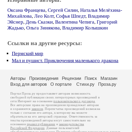
Оксана Францева
,
Сергей Силин
,
Наталья Мелёхина-
Михайлова
,
Лео Колт
,
Софья Шпедт
,
Владимир
Эйснер
,
День Сказки
,
Валентина Чепига
,
Григорий
Жадько
,
Ольга Зинякова
,
Владимир Колышкин
Ссылки на другие ресурсы:
Пермский мир
Мал и пушист. Приключения маленького дракона
Авторы
Произведения
Рецензии
Поиск
Магазин
Вход для авторов
О портале
Стихи.ру
Проза.ру
Портал Проза.ру предоставляет авторам возможность
свободной публикации своих литературных произведений в
сети Интернет на основании
пользовательского договора
.
Все авторские права на произведения принадлежат авторам
и охраняются
законом
. Перепечатка произведений возможна
только с согласия его автора, к которому вы можете
обратиться на его авторской странице. Ответственность за
тексты произведений авторы несут самостоятельно на
основании
правил публикации
и
законодательства
Российской Федерации
. Данные пользователей
обрабатываются на основании
Политики обработки персональных данных
.