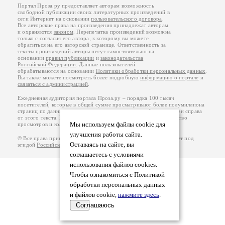
Портал Проза.ру предоставляет авторам возможность
свободной публикации своих литературных произведений в
сети Интернет на основании
пользовательского договора
.
Все авторские права на произведения принадлежат авторам
и охраняются
законом
. Перепечатка произведений возможна
только с согласия его автора, к которому вы можете
обратиться на его авторской странице. Ответственность за
тексты произведений авторы несут самостоятельно на
основании
правил публикации
и
законодательства
Российской Федерации
. Данные пользователей
обрабатываются на основании
Политики обработки персональных данных
.
Вы также можете посмотреть более подробную
информацию о портале
и
связаться с администрацией
.
Ежедневная аудитория портала Проза.ру – порядка 100 тысяч
посетителей, которые в общей сумме просматривают более полумиллиона
страниц по данным счетчика посещаемости, который расположен справа
от этого текста. В каждой графе указано по две цифры: количество
Мы используем файлы cookie для
просмотров и количество посетителей.
улучшения работы сайта.
© Все права принадлежат авторам, 2000-2026. Портал работает под
Оставаясь на сайте, вы
эгидой
Российского союза писателей
.
18+
соглашаетесь с условиями
использования файлов cookies.
Чтобы ознакомиться с Политикой
обработки персональных данных
и файлов cookie,
нажмите здесь
.
Соглашаюсь