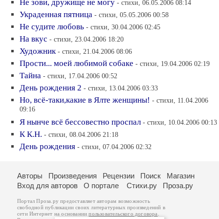
Не зови, дружище не могу
- стихи, 06.05.2006 08:14
Украденная пятница
- стихи, 05.05.2006 00:58
Не судите любовь
- стихи, 30.04.2006 02:45
На вкус
- стихи, 23.04.2006 18:20
Художник
- стихи, 21.04.2006 08:06
Прости... моей любимой собаке
- стихи, 19.04.2006 02:19
Тайна
- стихи, 17.04.2006 00:52
День рождения 2
- стихи, 13.04.2006 03:33
Но, всё-таки,какие в Ялте женщины!
- стихи, 11.04.2006
09:16
Я нынче всё бессовестно проспал
- стихи, 10.04.2006 00:13
К К.Н.
- стихи, 08.04.2006 21:18
День рождения
- стихи, 07.04.2006 02:32
Авторы
Произведения
Рецензии
Поиск
Магазин
Вход для авторов
О портале
Стихи.ру
Проза.ру
Портал Проза.ру предоставляет авторам возможность
свободной публикации своих литературных произведений в
сети Интернет на основании
пользовательского договора
.