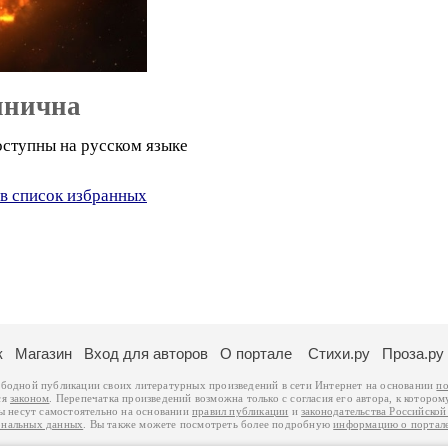
инична
оступны на русском языке
в список избранных
к
Магазин
Вход для авторов
О портале
Стихи.ру
Проза.ру
ободной публикации своих литературных произведений в сети Интернет на основании
по
ся
законом
. Перепечатка произведений возможна только с согласия его автора, к котором
ры несут самостоятельно на основании
правил публикации
и
законодательства Российско
ональных данных
. Вы также можете посмотреть более подробную
информацию о портал