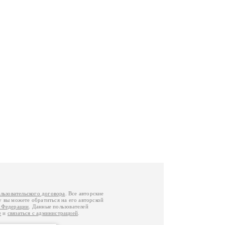
льзовательского договора
. Все авторские
у вы можете обратиться на его авторской
й Федерации
. Данные пользователей
е
и
связаться с администрацией
.