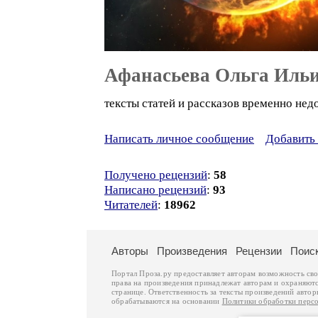
Афанасьева Ольга Иль
тексты статей и рассказов временно нед
Написать личное сообщение
Добавить 
Получено рецензий
:
58
Написано рецензий
:
93
Читателей
:
18962
Авторы
Произведения
Рецензии
Поис
Портал Проза.ру предоставляет авторам возможность св
права на произведения принадлежат авторам и охраняют
странице. Ответственность за тексты произведений авто
обрабатываются на основании
Политики обработки перс