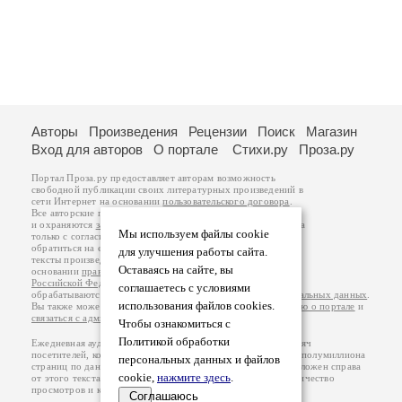
Авторы
Произведения
Рецензии
Поиск
Магазин
Вход для авторов
О портале
Стихи.ру
Проза.ру
Портал Проза.ру предоставляет авторам возможность
свободной публикации своих литературных произведений в
сети Интернет на основании
пользовательского договора
.
Все авторские права на произведения принадлежат авторам
и охраняются
законом
. Перепечатка произведений возможна
Мы используем файлы cookie
только с согласия его автора, к которому вы можете
обратиться на его авторской странице. Ответственность за
для улучшения работы сайта.
тексты произведений авторы несут самостоятельно на
Оставаясь на сайте, вы
основании
правил публикации
и
законодательства
Российской Федерации
. Данные пользователей
соглашаетесь с условиями
обрабатываются на основании
Политики обработки персональных данных
.
использования файлов cookies.
Вы также можете посмотреть более подробную
информацию о портале
и
связаться с администрацией
.
Чтобы ознакомиться с
Политикой обработки
Ежедневная аудитория портала Проза.ру – порядка 100 тысяч
посетителей, которые в общей сумме просматривают более полумиллиона
персональных данных и файлов
страниц по данным счетчика посещаемости, который расположен справа
cookie,
нажмите здесь
.
от этого текста. В каждой графе указано по две цифры: количество
просмотров и количество посетителей.
Соглашаюсь