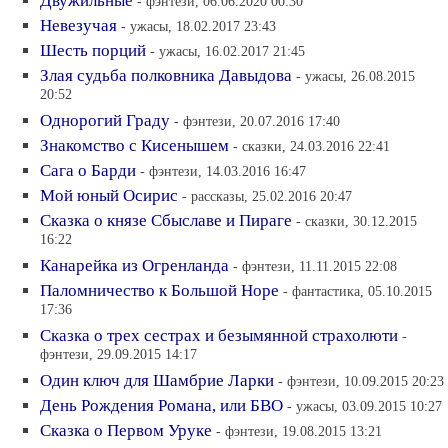
Двужильные
- фэнтези, 06.06.2020 00:30
Невезучая
- ужасы, 18.02.2017 23:43
Шесть порций
- ужасы, 16.02.2017 21:45
Злая судьба полковника Давыдова
- ужасы, 26.08.2015
20:52
Однорогий Граду
- фэнтези, 20.07.2016 17:40
Знакомство с Кисенышем
- сказки, 24.03.2016 22:41
Сага о Барди
- фэнтези, 14.03.2016 16:47
Мой юный Осирис
- рассказы, 25.02.2016 20:47
Сказка о князе Сбыславе и Пираге
- сказки, 30.12.2015
16:22
Канарейка из Огренланда
- фэнтези, 11.11.2015 22:08
Паломничество к Большой Норе
- фантастика, 05.10.2015
17:36
Сказка о трех сестрах и безымянной страхолюти
-
фэнтези, 29.09.2015 14:17
Один ключ для Шамбрие Ларки
- фэнтези, 10.09.2015 20:23
День Рождения Романа, или БВО
- ужасы, 03.09.2015 10:27
Сказка о Первом Уруке
- фэнтези, 19.08.2015 13:21