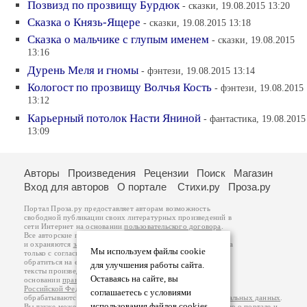
Позвизд по прозвищу Бурдюк
- сказки, 19.08.2015 13:20
Сказка о Князь-Ящере
- сказки, 19.08.2015 13:18
Сказка о мальчике с глупым именем
- сказки, 19.08.2015
13:16
Дурень Меля и гномы
- фэнтези, 19.08.2015 13:14
Кологост по прозвищу Волчья Кость
- фэнтези, 19.08.2015
13:12
Карьерный потолок Насти Яниной
- фантастика, 19.08.2015
13:09
Авторы
Произведения
Рецензии
Поиск
Магазин
Вход для авторов
О портале
Стихи.ру
Проза.ру
Портал Проза.ру предоставляет авторам возможность
свободной публикации своих литературных произведений в
сети Интернет на основании
пользовательского договора
.
Все авторские права на произведения принадлежат авторам
и охраняются
законом
. Перепечатка произведений возможна
Мы используем файлы cookie
только с согласия его автора, к которому вы можете
обратиться на его авторской странице. Ответственность за
для улучшения работы сайта.
тексты произведений авторы несут самостоятельно на
Оставаясь на сайте, вы
основании
правил публикации
и
законодательства
Российской Федерации
. Данные пользователей
соглашаетесь с условиями
обрабатываются на основании
Политики обработки персональных данных
.
использования файлов cookies.
Вы также можете посмотреть более подробную
информацию о портале
и