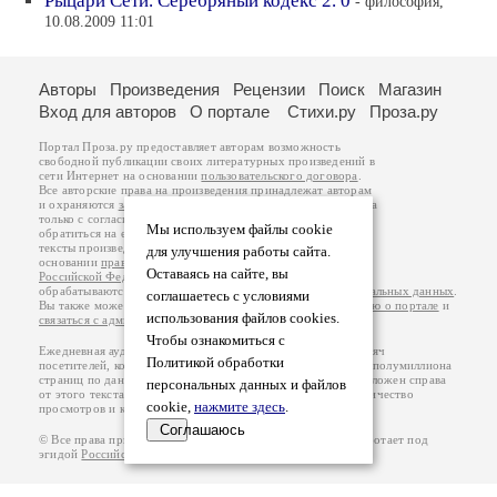
Рыцари Сети. Серебряный кодекс 2. 0
- философия,
10.08.2009 11:01
Авторы
Произведения
Рецензии
Поиск
Магазин
Вход для авторов
О портале
Стихи.ру
Проза.ру
Портал Проза.ру предоставляет авторам возможность
свободной публикации своих литературных произведений в
сети Интернет на основании
пользовательского договора
.
Все авторские права на произведения принадлежат авторам
и охраняются
законом
. Перепечатка произведений возможна
только с согласия его автора, к которому вы можете
Мы используем файлы cookie
обратиться на его авторской странице. Ответственность за
тексты произведений авторы несут самостоятельно на
для улучшения работы сайта.
основании
правил публикации
и
законодательства
Оставаясь на сайте, вы
Российской Федерации
. Данные пользователей
обрабатываются на основании
Политики обработки персональных данных
.
соглашаетесь с условиями
Вы также можете посмотреть более подробную
информацию о портале
и
использования файлов cookies.
связаться с администрацией
.
Чтобы ознакомиться с
Ежедневная аудитория портала Проза.ру – порядка 100 тысяч
Политикой обработки
посетителей, которые в общей сумме просматривают более полумиллиона
страниц по данным счетчика посещаемости, который расположен справа
персональных данных и файлов
от этого текста. В каждой графе указано по две цифры: количество
cookie,
нажмите здесь
.
просмотров и количество посетителей.
Соглашаюсь
© Все права принадлежат авторам, 2000-2026. Портал работает под
эгидой
Российского союза писателей
.
18+