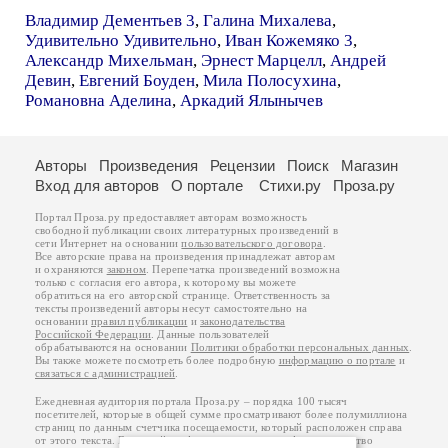
Владимир Дементьев 3
,
Галина Михалева
,
Удивительно Удивительно
,
Иван Кожемяко 3
,
Александр Михельман
,
Эрнест Марцелл
,
Андрей
Девин
,
Евгений Боуден
,
Мила Полосухина
,
Романовна Аделина
,
Аркадий Ялынычев
Авторы
Произведения
Рецензии
Поиск
Магазин
Вход для авторов
О портале
Стихи.ру
Проза.ру
Портал Проза.ру предоставляет авторам возможность
свободной публикации своих литературных произведений в
сети Интернет на основании
пользовательского договора
.
Все авторские права на произведения принадлежат авторам
и охраняются
законом
. Перепечатка произведений возможна
только с согласия его автора, к которому вы можете
обратиться на его авторской странице. Ответственность за
тексты произведений авторы несут самостоятельно на
основании
правил публикации
и
законодательства
Российской Федерации
. Данные пользователей
обрабатываются на основании
Политики обработки персональных данных
.
Вы также можете посмотреть более подробную
информацию о портале
и
связаться с администрацией
.
Ежедневная аудитория портала Проза.ру – порядка 100 тысяч
посетителей, которые в общей сумме просматривают более полумиллиона
страниц по данным счетчика посещаемости, который расположен справа
от этого текста. В каждой графе указано по две цифры: количество