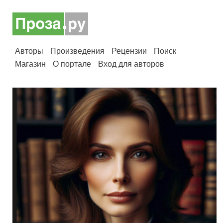
Авторы
Произведения
Рецензии
Поиск
Магазин
О портале
Вход для авторов