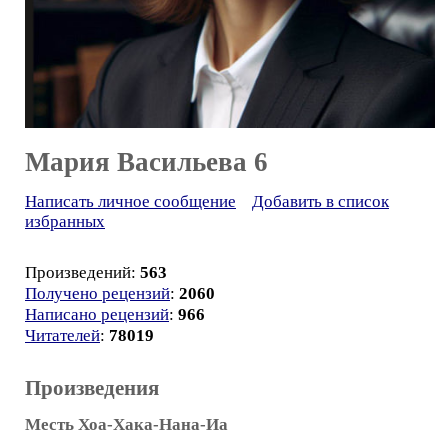
Мария Васильева 6
Написать личное сообщение
Добавить в список
избранных
Произведений:
563
Получено рецензий
:
2060
Написано рецензий
:
966
Читателей
:
78019
Произведения
Месть Хоа-Хака-Нана-Иа