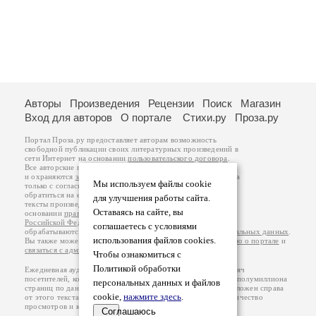
Авторы
Произведения
Рецензии
Поиск
Магазин
Вход для авторов
О портале
Стихи.ру
Проза.ру
Портал Проза.ру предоставляет авторам возможность
свободной публикации своих литературных произведений в
сети Интернет на основании
пользовательского договора
.
Все авторские права на произведения принадлежат авторам
и охраняются
законом
. Перепечатка произведений возможна
Мы используем файлы cookie
только с согласия его автора, к которому вы можете
обратиться на его авторской странице. Ответственность за
для улучшения работы сайта.
тексты произведений авторы несут самостоятельно на
Оставаясь на сайте, вы
основании
правил публикации
и
законодательства
Российской Федерации
. Данные пользователей
соглашаетесь с условиями
обрабатываются на основании
Политики обработки персональных данных
.
использования файлов cookies.
Вы также можете посмотреть более подробную
информацию о портале
и
связаться с администрацией
.
Чтобы ознакомиться с
Политикой обработки
Ежедневная аудитория портала Проза.ру – порядка 100 тысяч
посетителей, которые в общей сумме просматривают более полумиллиона
персональных данных и файлов
страниц по данным счетчика посещаемости, который расположен справа
cookie,
нажмите здесь
.
от этого текста. В каждой графе указано по две цифры: количество
просмотров и количество посетителей.
Соглашаюсь