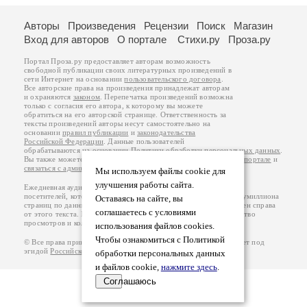
Авторы
Произведения
Рецензии
Поиск
Магазин
Вход для авторов
О портале
Стихи.ру
Проза.ру
Портал Проза.ру предоставляет авторам возможность
свободной публикации своих литературных произведений в
сети Интернет на основании
пользовательского договора
.
Все авторские права на произведения принадлежат авторам
и охраняются
законом
. Перепечатка произведений возможна
только с согласия его автора, к которому вы можете
обратиться на его авторской странице. Ответственность за
тексты произведений авторы несут самостоятельно на
основании
правил публикации
и
законодательства
Российской Федерации
. Данные пользователей
обрабатываются на основании
Политики обработки персональных данных
.
Вы также можете посмотреть более подробную
информацию о портале
и
связаться с администрацией
.
Мы используем файлы cookie для
улучшения работы сайта.
Ежедневная аудитория портала Проза.ру – порядка 100 тысяч
посетителей, которые в общей сумме просматривают более полумиллиона
Оставаясь на сайте, вы
страниц по данным счетчика посещаемости, который расположен справа
соглашаетесь с условиями
от этого текста. В каждой графе указано по две цифры: количество
просмотров и количество посетителей.
использования файлов cookies.
Чтобы ознакомиться с Политикой
© Все права принадлежат авторам, 2000-2026. Портал работает под
эгидой
Российского союза писателей
.
18+
обработки персональных данных
и файлов cookie,
нажмите здесь
.
Соглашаюсь