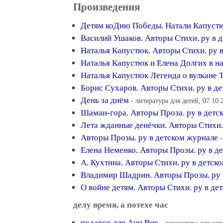
Произведения
Детям коДню Победы. Натали Капустю
Василий Ушаков. Авторы Стихи. ру в 
Наталья Капустюк. Авторы Стихи. ру 
Наталья Капустюк и Елена Долгих в 
Наталья Капустюк Легенда о вулкане 
Борис Сухаров. Авторы Стихи. ру в д
День за днём
- литература для детей, 07.10.
Шаман-гора. Авторы Проза. ру в детс
Лета жданные денёчки. Авторы Стихи.
Авторы Прозы. ру в детском журнале
Елена Неменко. Авторы Прозы. ру в д
А. Кухтина. Авторы Стихи. ру в детск
Владимир Шадрин. Авторы Прозы. ру 
О войне детям. Авторы Стихи. ру в де
делу время, а потехе час
подарок для Ани Вик