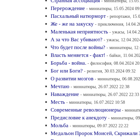
Странная ассоциация
- миниатюры, 15.05.
Перерождение
- миниатюры, 15.05.2024 09
Пасхальный натюрморт
- репортажи, 15.
Же - же на закуску
- приключения, 14.04.2
Маленькая неприятность
- ужасы, 14.04.
А за что Вас убивают?
- ужасы, 12.04.202
Что будет после войны?
- миниатюры, 12.
Власть меняется - факт!
- байки, 11.04.20
Борьба - война.
- философия, 08.04.2024 20
Бог или Боги?
- религия, 30.03.2024 09:32
О развитии мозгов
- миниатюры, 06.08.202
Мечтаю
- миниатюры, 26.07.2022 22:38
Наваждение
- миниатюры, 26.07.2022 22:33
Месть
- миниатюры, 16.07.2022 10:58
Современные революционеры
- миниат
Предисловие к анекдоту
- миниатюры, 09
Мольба
- миниатюры, 09.07.2022 22:22
Медальон Пророк Моисей, Скрижали З