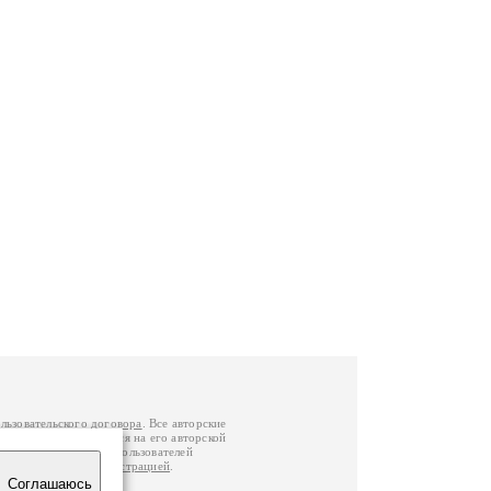
льзовательского договора
. Все авторские
у вы можете обратиться на его авторской
й Федерации
. Данные пользователей
е
и
связаться с администрацией
.
Соглашаюсь