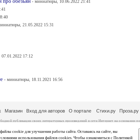
 про обезьян
- миниатюры, 10.06.2022 21:41
:41
8:40
миниатюры, 21.05.2022 15:31
 07.01.2022 17:12
ге
- миниатюры, 18.11.2021 16:56
к
Магазин
Вход для авторов
О портале
Стихи.ру
Проза.ру
ободной публикации своих литературных произведений в сети Интернет на основании
по
ся
законом
. Перепечатка произведений возможна только с согласия его автора, к котором
ры несут самостоятельно на основании
правил публикации
и
законодательства Российско
айлы cookie для улучшения работы сайта. Оставаясь на сайте, вы
ональных данных
. Вы также можете посмотреть более подробную
информацию о портал
условиями использования файлов cookies. Чтобы ознакомиться с Политикой