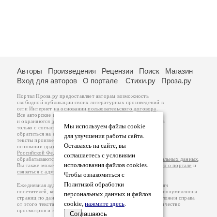
Авторы
Произведения
Рецензии
Поиск
Магазин
Вход для авторов
О портале
Стихи.ру
Проза.ру
Портал Проза.ру предоставляет авторам возможность
свободной публикации своих литературных произведений в
сети Интернет на основании
пользовательского договора
.
Все авторские права на произведения принадлежат авторам
и охраняются
законом
. Перепечатка произведений возможна
Мы используем файлы cookie
только с согласия его автора, к которому вы можете
обратиться на его авторской странице. Ответственность за
для улучшения работы сайта.
тексты произведений авторы несут самостоятельно на
Оставаясь на сайте, вы
основании
правил публикации
и
законодательства
Российской Федерации
. Данные пользователей
соглашаетесь с условиями
обрабатываются на основании
Политики обработки персональных данных
.
использования файлов cookies.
Вы также можете посмотреть более подробную
информацию о портале
и
связаться с администрацией
.
Чтобы ознакомиться с
Политикой обработки
Ежедневная аудитория портала Проза.ру – порядка 100 тысяч
посетителей, которые в общей сумме просматривают более полумиллиона
персональных данных и файлов
страниц по данным счетчика посещаемости, который расположен справа
cookie,
нажмите здесь
.
от этого текста. В каждой графе указано по две цифры: количество
просмотров и количество посетителей.
Соглашаюсь