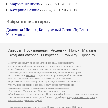
Марина Фейгина
- стихи, 16.11.2015 01:53
Катерина Разина
- стихи, 16.11.2015 00:38
Избранные авторы:
Дядюшка Шорох
,
Конкурсный Сезон Лг
,
Елена
Карамзина
Авторы
Произведения
Рецензии
Поиск
Магазин
Вход для авторов
О портале
Стихи.ру
Проза.ру
Портал Проза.ру предоставляет авторам возможность
свободной публикации своих литературных произведений в
сети Интернет на основании
пользовательского договора
.
Все авторские права на произведения принадлежат авторам
и охраняются
законом
. Перепечатка произведений возможна
только с согласия его автора, к которому вы можете
обратиться на его авторской странице. Ответственность за
тексты произведений авторы несут самостоятельно на
основании
правил публикации
и
законодательства
Российской Федерации
. Данные пользователей
обрабатываются на основании
Политики обработки персональных данных
.
Вы также можете посмотреть более подробную
информацию о портале
и
связаться с администрацией
.
Ежедневная аудитория портала Проза.ру – порядка 100 тысяч