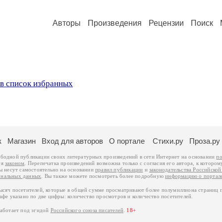
Авторы
Произведения
Рецензии
Поиск
в список избранных
к
Магазин
Вход для авторов
О портале
Стихи.ру
Проза.ру
ободной публикации своих литературных произведений в сети Интернет на основании
по
ся
законом
. Перепечатка произведений возможна только с согласия его автора, к котором
ры несут самостоятельно на основании
правил публикации
и
законодательства Российско
ональных данных
. Вы также можете посмотреть более подробную
информацию о портал
тысяч посетителей, которые в общей сумме просматривают более полумиллиона страниц 
афе указано по две цифры: количество просмотров и количество посетителей.
работает под эгидой
Российского союза писателей
.
18+