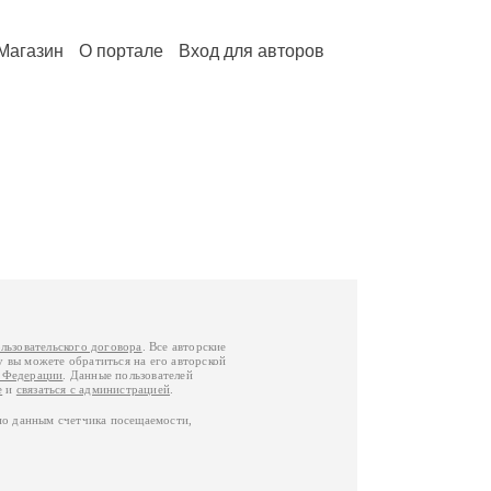
Магазин
О портале
Вход для авторов
льзовательского договора
. Все авторские
у вы можете обратиться на его авторской
й Федерации
. Данные пользователей
е
и
связаться с администрацией
.
по данным счетчика посещаемости,