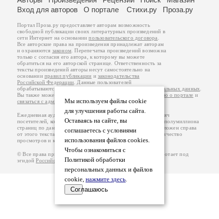
Вход для авторов
О портале
Стихи.ру
Проза.ру
Портал Проза.ру предоставляет авторам возможность
свободной публикации своих литературных произведений в
сети Интернет на основании
пользовательского договора
.
Все авторские права на произведения принадлежат авторам
и охраняются
законом
. Перепечатка произведений возможна
только с согласия его автора, к которому вы можете
обратиться на его авторской странице. Ответственность за
тексты произведений авторы несут самостоятельно на
основании
правил публикации
и
законодательства
Российской Федерации
. Данные пользователей
обрабатываются на основании
Политики обработки персональных данных
.
Вы также можете посмотреть более подробную
информацию о портале
и
Мы используем файлы cookie
связаться с администрацией
.
для улучшения работы сайта.
Ежедневная аудитория портала Проза.ру – порядка 100 тысяч
Оставаясь на сайте, вы
посетителей, которые в общей сумме просматривают более полумиллиона
страниц по данным счетчика посещаемости, который расположен справа
соглашаетесь с условиями
от этого текста. В каждой графе указано по две цифры: количество
использования файлов cookies.
просмотров и количество посетителей.
Чтобы ознакомиться с
© Все права принадлежат авторам, 2000-2026. Портал работает под
Политикой обработки
эгидой
Российского союза писателей
.
18+
персональных данных и файлов
cookie,
нажмите здесь
.
Соглашаюсь