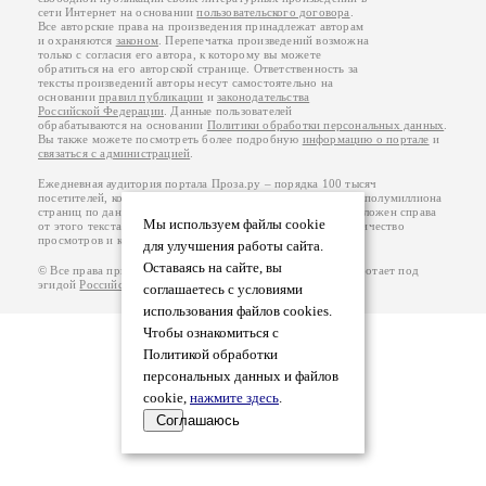
сети Интернет на основании
пользовательского договора
.
Все авторские права на произведения принадлежат авторам
и охраняются
законом
. Перепечатка произведений возможна
только с согласия его автора, к которому вы можете
обратиться на его авторской странице. Ответственность за
тексты произведений авторы несут самостоятельно на
основании
правил публикации
и
законодательства
Российской Федерации
. Данные пользователей
обрабатываются на основании
Политики обработки персональных данных
.
Вы также можете посмотреть более подробную
информацию о портале
и
связаться с администрацией
.
Ежедневная аудитория портала Проза.ру – порядка 100 тысяч
посетителей, которые в общей сумме просматривают более полумиллиона
страниц по данным счетчика посещаемости, который расположен справа
Мы используем файлы cookie
от этого текста. В каждой графе указано по две цифры: количество
просмотров и количество посетителей.
для улучшения работы сайта.
Оставаясь на сайте, вы
© Все права принадлежат авторам, 2000-2026. Портал работает под
эгидой
Российского союза писателей
.
18+
соглашаетесь с условиями
использования файлов cookies.
Чтобы ознакомиться с
Политикой обработки
персональных данных и файлов
cookie,
нажмите здесь
.
Соглашаюсь