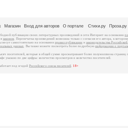
к
Магазин
Вход для авторов
О портале
Стихи.ру
Проза.ру
ободной публикации своих литературных произведений в сети Интернет на основании
по
ся
законом
. Перепечатка произведений возможна только с согласия его автора, к котором
ры несут самостоятельно на основании
правил публикации
и
законодательства Российско
ональных данных
. Вы также можете посмотреть более подробную
информацию о портал
тысяч посетителей, которые в общей сумме просматривают более полумиллиона страниц 
афе указано по две цифры: количество просмотров и количество посетителей.
работает под эгидой
Российского союза писателей
.
18+