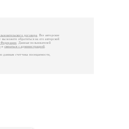
льзовательского договора
. Все авторские
у вы можете обратиться на его авторской
й Федерации
. Данные пользователей
е
и
связаться с администрацией
.
по данным счетчика посещаемости,