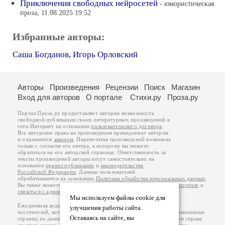
Приключения свободных нейросетей
- юмористическая
проза, 11.08.2025 19:52
Избранные авторы:
Саша Богданов
,
Игорь Орловский
Авторы
Произведения
Рецензии
Поиск
Магазин
Вход для авторов
О портале
Стихи.ру
Проза.ру
Портал Проза.ру предоставляет авторам возможность
свободной публикации своих литературных произведений в
сети Интернет на основании
пользовательского договора
.
Все авторские права на произведения принадлежат авторам
и охраняются
законом
. Перепечатка произведений возможна
только с согласия его автора, к которому вы можете
обратиться на его авторской странице. Ответственность за
тексты произведений авторы несут самостоятельно на
основании
правил публикации
и
законодательства
Российской Федерации
. Данные пользователей
обрабатываются на основании
Политики обработки персональных данных
.
Вы также можете посмотреть более подробную
информацию о портале
и
связаться с администрацией
.
Мы используем файлы cookie для
Ежедневная аудитория портала Проза.ру – порядка 100 тысяч
улучшения работы сайта.
посетителей, которые в общей сумме просматривают более полумиллиона
Оставаясь на сайте, вы
страниц по данным счетчика посещаемости, который расположен справа