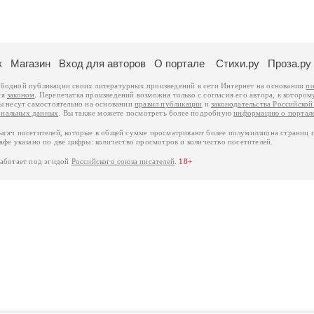
к
Магазин
Вход для авторов
О портале
Стихи.ру
Проза.ру
ободной публикации своих литературных произведений в сети Интернет на основании
по
ся
законом
. Перепечатка произведений возможна только с согласия его автора, к котором
ры несут самостоятельно на основании
правил публикации
и
законодательства Российско
ональных данных
. Вы также можете посмотреть более подробную
информацию о портал
тысяч посетителей, которые в общей сумме просматривают более полумиллиона страниц 
афе указано по две цифры: количество просмотров и количество посетителей.
работает под эгидой
Российского союза писателей
.
18+