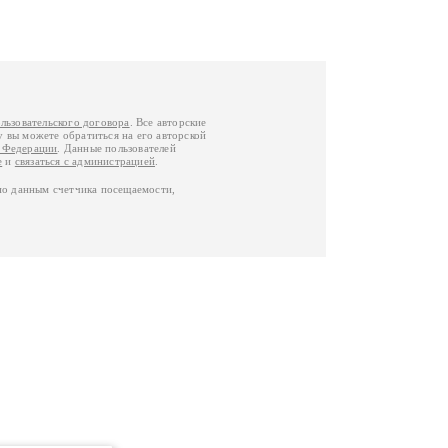
льзовательского договора
. Все авторские
у вы можете обратиться на его авторской
й Федерации
. Данные пользователей
е
и
связаться с администрацией
.
по данным счетчика посещаемости,