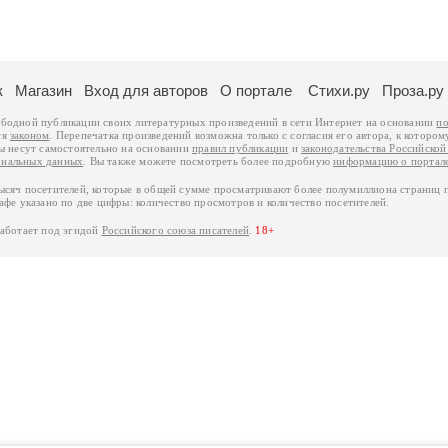
к
Магазин
Вход для авторов
О портале
Стихи.ру
Проза.ру
ободной публикации своих литературных произведений в сети Интернет на основании
по
ся
законом
. Перепечатка произведений возможна только с согласия его автора, к котором
ры несут самостоятельно на основании
правил публикации
и
законодательства Российско
ональных данных
. Вы также можете посмотреть более подробную
информацию о портал
тысяч посетителей, которые в общей сумме просматривают более полумиллиона страниц 
афе указано по две цифры: количество просмотров и количество посетителей.
работает под эгидой
Российского союза писателей
.
18+