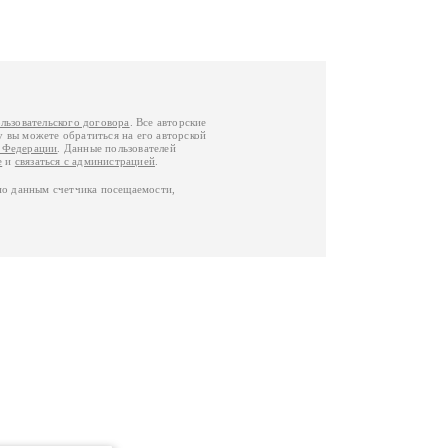
льзовательского договора
. Все авторские
у вы можете обратиться на его авторской
й Федерации
. Данные пользователей
е
и
связаться с администрацией
.
по данным счетчика посещаемости,