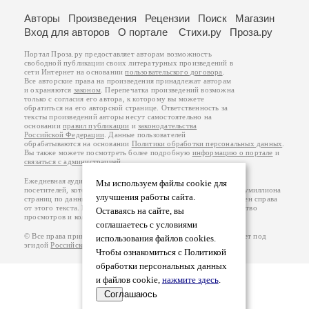
Авторы
Произведения
Рецензии
Поиск
Магазин
Вход для авторов
О портале
Стихи.ру
Проза.ру
Портал Проза.ру предоставляет авторам возможность
свободной публикации своих литературных произведений в
сети Интернет на основании
пользовательского договора
.
Все авторские права на произведения принадлежат авторам
и охраняются
законом
. Перепечатка произведений возможна
только с согласия его автора, к которому вы можете
обратиться на его авторской странице. Ответственность за
тексты произведений авторы несут самостоятельно на
основании
правил публикации
и
законодательства
Российской Федерации
. Данные пользователей
обрабатываются на основании
Политики обработки персональных данных
.
Вы также можете посмотреть более подробную
информацию о портале
и
связаться с администрацией
.
Ежедневная аудитория портала Проза.ру – порядка 100 тысяч
Мы используем файлы cookie для
посетителей, которые в общей сумме просматривают более полумиллиона
улучшения работы сайта.
страниц по данным счетчика посещаемости, который расположен справа
от этого текста. В каждой графе указано по две цифры: количество
Оставаясь на сайте, вы
просмотров и количество посетителей.
соглашаетесь с условиями
© Все права принадлежат авторам, 2000-2026. Портал работает под
использования файлов cookies.
эгидой
Российского союза писателей
.
18+
Чтобы ознакомиться с Политикой
обработки персональных данных
и файлов cookie,
нажмите здесь
.
Соглашаюсь