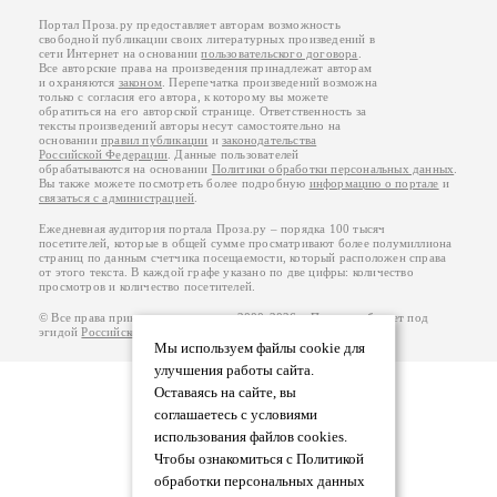
Портал Проза.ру предоставляет авторам возможность
свободной публикации своих литературных произведений в
сети Интернет на основании
пользовательского договора
.
Все авторские права на произведения принадлежат авторам
и охраняются
законом
. Перепечатка произведений возможна
только с согласия его автора, к которому вы можете
обратиться на его авторской странице. Ответственность за
тексты произведений авторы несут самостоятельно на
основании
правил публикации
и
законодательства
Российской Федерации
. Данные пользователей
обрабатываются на основании
Политики обработки персональных данных
.
Вы также можете посмотреть более подробную
информацию о портале
и
связаться с администрацией
.
Ежедневная аудитория портала Проза.ру – порядка 100 тысяч
посетителей, которые в общей сумме просматривают более полумиллиона
страниц по данным счетчика посещаемости, который расположен справа
от этого текста. В каждой графе указано по две цифры: количество
просмотров и количество посетителей.
© Все права принадлежат авторам, 2000-2026. Портал работает под
эгидой
Российского союза писателей
.
18+
Мы используем файлы cookie для
улучшения работы сайта.
Оставаясь на сайте, вы
соглашаетесь с условиями
использования файлов cookies.
Чтобы ознакомиться с Политикой
обработки персональных данных