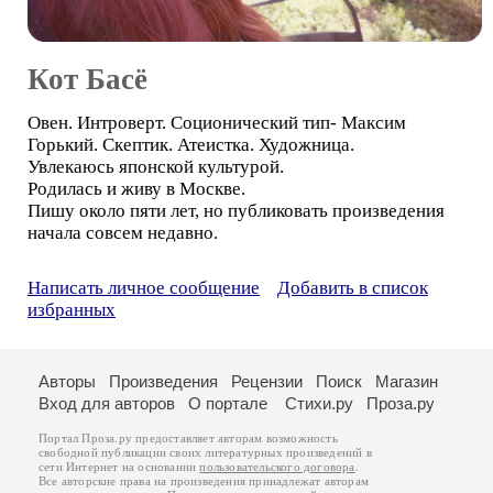
Кот Басё
Овен. Интроверт. Соционический тип- Максим
Горький. Скептик. Атеистка. Художница.
Увлекаюсь японской культурой.
Родилась и живу в Москве.
Пишу около пяти лет, но публиковать произведения
начала совсем недавно.
Написать личное сообщение
Добавить в список
избранных
Авторы
Произведения
Рецензии
Поиск
Магазин
Вход для авторов
О портале
Стихи.ру
Проза.ру
Портал Проза.ру предоставляет авторам возможность
свободной публикации своих литературных произведений в
сети Интернет на основании
пользовательского договора
.
Все авторские права на произведения принадлежат авторам