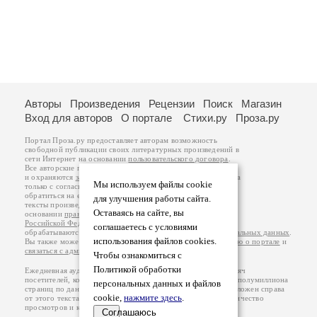
Авторы
Произведения
Рецензии
Поиск
Магазин
Вход для авторов
О портале
Стихи.ру
Проза.ру
Портал Проза.ру предоставляет авторам возможность
свободной публикации своих литературных произведений в
сети Интернет на основании
пользовательского договора
.
Все авторские права на произведения принадлежат авторам
и охраняются
законом
. Перепечатка произведений возможна
Мы используем файлы cookie
только с согласия его автора, к которому вы можете
обратиться на его авторской странице. Ответственность за
для улучшения работы сайта.
тексты произведений авторы несут самостоятельно на
Оставаясь на сайте, вы
основании
правил публикации
и
законодательства
Российской Федерации
. Данные пользователей
соглашаетесь с условиями
обрабатываются на основании
Политики обработки персональных данных
.
использования файлов cookies.
Вы также можете посмотреть более подробную
информацию о портале
и
связаться с администрацией
.
Чтобы ознакомиться с
Политикой обработки
Ежедневная аудитория портала Проза.ру – порядка 100 тысяч
посетителей, которые в общей сумме просматривают более полумиллиона
персональных данных и файлов
страниц по данным счетчика посещаемости, который расположен справа
cookie,
нажмите здесь
.
от этого текста. В каждой графе указано по две цифры: количество
просмотров и количество посетителей.
Соглашаюсь