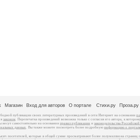
к
Магазин
Вход для авторов
О портале
Стихи.ру
Проза.ру
ободной публикации своих литературных произведений в сети Интернет на основании
по
ся
законом
. Перепечатка произведений возможна только с согласия его автора, к котором
ры несут самостоятельно на основании
правил публикации
и
законодательства Российско
ональных данных
. Вы также можете посмотреть более подробную
информацию о портал
тысяч посетителей, которые в общей сумме просматривают более полумиллиона страниц 