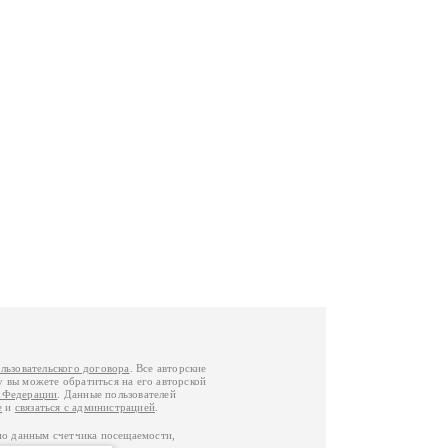
льзовательского договора
. Все авторские
у вы можете обратиться на его авторской
й Федерации
. Данные пользователей
е
и
связаться с администрацией
.
по данным счетчика посещаемости,