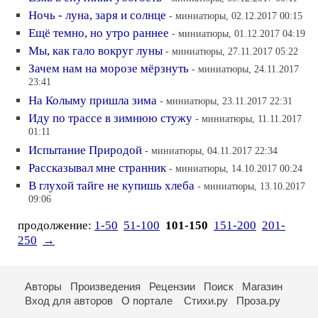
Ночь - луна, заря и солнце
- миниатюры, 02.12.2017 00:15
Ещё темно, но утро раннее
- миниатюры, 01.12.2017 04:19
Мы, как гало вокруг луны
- миниатюры, 27.11.2017 05:22
Зачем нам на морозе мёрзнуть
- миниатюры, 24.11.2017
23:41
На Колыму пришла зима
- миниатюры, 23.11.2017 22:31
Иду по трассе в зимнюю стужу
- миниатюры, 11.11.2017
01:11
Испытание Природой
- миниатюры, 04.11.2017 22:34
Рассказывал мне странник
- миниатюры, 14.10.2017 00:24
В глухой тайге не купишь хлеба
- миниатюры, 13.10.2017
09:06
продолжение:
1-50
51-100
101-150
151-200
201-
250
→
Авторы
Произведения
Рецензии
Поиск
Магазин
Вход для авторов
О портале
Стихи.ру
Проза.ру