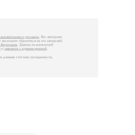
льзовательского договора
. Все авторские
у вы можете обратиться на его авторской
й Федерации
. Данные пользователей
е
и
связаться с администрацией
.
по данным счетчика посещаемости,