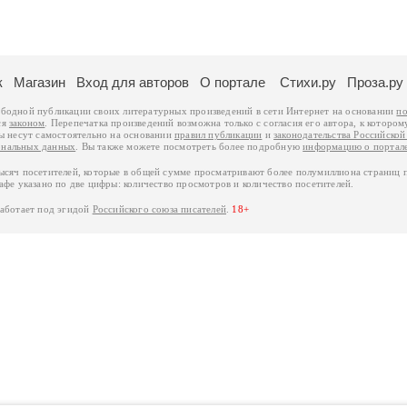
к
Магазин
Вход для авторов
О портале
Стихи.ру
Проза.ру
ободной публикации своих литературных произведений в сети Интернет на основании
по
ся
законом
. Перепечатка произведений возможна только с согласия его автора, к котором
ры несут самостоятельно на основании
правил публикации
и
законодательства Российско
ональных данных
. Вы также можете посмотреть более подробную
информацию о портал
тысяч посетителей, которые в общей сумме просматривают более полумиллиона страниц 
афе указано по две цифры: количество просмотров и количество посетителей.
работает под эгидой
Российского союза писателей
.
18+