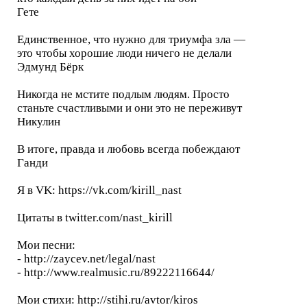
Гете
Единственное, что нужно для триумфа зла —
это чтобы хорошие люди ничего не делали
Эдмунд Бёрк
Никогда не мстите подлым людям. Просто
станьте счастливыми и они это не переживут
Никулин
В итоге, правда и любовь всегда побеждают
Ганди
Я в VK: https://vk.com/kirill_nast
Цитаты в twitter.com/nast_kirill
Мои песни:
- http://zaycev.net/legal/nast
- http://www.realmusic.ru/89222116644/
Мои стихи: http://stihi.ru/avtor/kiros