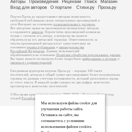
Авторы
Произведения
Рецензии
Поиск
Магазин
Вход для авторов
О портале
Стихи.ру
Проза.ру
Портал Проза.ру предоставляет авторам возможность
свободной публикации своих литературных произведений в
сети Интернет на основании
пользовательского договора
.
Все авторские права на произведения принадлежат авторам
и охраняются
законом
. Перепечатка произведений возможна
только с согласия его автора, к которому вы можете
обратиться на его авторской странице. Ответственность за
тексты произведений авторы несут самостоятельно на
основании
правил публикации
и
законодательства
Российской Федерации
. Данные пользователей
обрабатываются на основании
Политики обработки персональных данных
.
Вы также можете посмотреть более подробную
информацию о портале
и
связаться с администрацией
.
Ежедневная аудитория портала Проза.ру – порядка 100 тысяч
посетителей, которые в общей сумме просматривают более полумиллиона
страниц по данным счетчика посещаемости, который расположен справа
от этого текста. В каждой графе указано по две цифры: количество
просмотров и количество посетителей.
© Все права принадлежат авторам, 2000-2026. Портал работает под
эгидой
Российского союза писателей
.
18+
Мы используем файлы cookie для
улучшения работы сайта.
Оставаясь на сайте, вы
соглашаетесь с условиями
использования файлов cookies.