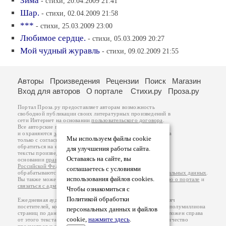
Зима
- стихи, 20.04.2009 21:41
Шар.
- стихи, 02.04.2009 21:58
***
- стихи, 25.03.2009 23:00
Любимое сердце.
- стихи, 05.03.2009 20:27
Мой чудный журавль
- стихи, 09.02.2009 21:55
Авторы
Произведения
Рецензии
Поиск
Магазин
Вход для авторов
О портале
Стихи.ру
Проза.ру
Портал Проза.ру предоставляет авторам возможность
свободной публикации своих литературных произведений в
сети Интернет на основании
пользовательского договора
.
Все авторские права на произведения принадлежат авторам
и охраняются
законом
. Перепечатка произведений возможна
Мы используем файлы cookie
только с согласия его автора, к которому вы можете
обратиться на его авторской странице. Ответственность за
для улучшения работы сайта.
тексты произведений авторы несут самостоятельно на
Оставаясь на сайте, вы
основании
правил публикации
и
законодательства
Российской Федерации
. Данные пользователей
соглашаетесь с условиями
обрабатываются на основании
Политики обработки персональных данных
.
использования файлов cookies.
Вы также можете посмотреть более подробную
информацию о портале
и
связаться с администрацией
.
Чтобы ознакомиться с
Политикой обработки
Ежедневная аудитория портала Проза.ру – порядка 100 тысяч
посетителей, которые в общей сумме просматривают более полумиллиона
персональных данных и файлов
страниц по данным счетчика посещаемости, который расположен справа
cookie,
нажмите здесь
.
от этого текста. В каждой графе указано по две цифры: количество